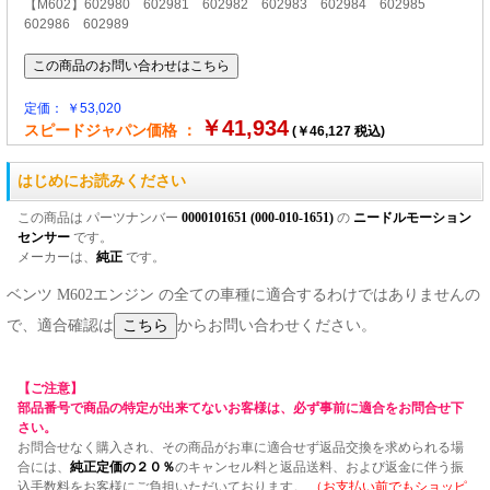
【M602】602980 602981 602982 602983 602984 602985
602986 602989
定価： ￥53,020
￥41,934
スピードジャパン価格 ：
(￥46,127 税込)
はじめにお読みください
この商品は パーツナンバー
0000101651 (000-010-1651)
の
ニードルモーション
センサー
です。
メーカーは、
純正
です。
ベンツ M602エンジン の全ての車種に適合するわけではありませんの
で、適合確認は
からお問い合わせください。
【ご注意】
部品番号で商品の特定が出来てないお客様は、必ず事前に適合をお問合せ下
さい。
お問合せなく購入され、その商品がお車に適合せず返品交換を求められる場
合には、
純正定価の２０％
のキャンセル料と返品送料、および返金に伴う振
込手数料をお客様にご負担いただいております。
（お支払い前でもショッピ