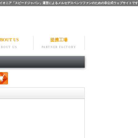
ツのパイオニア「スピードジャパン」運営によるメルセデスベンツファンのための非公式ウェブサイトです
BOUT US
提携工場
ABOUT US
PARTNER FACTORY