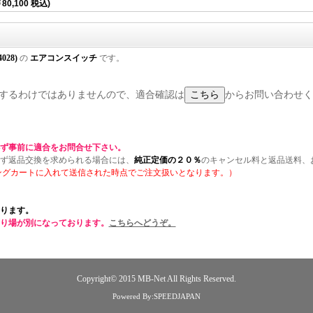
80,100 税込)
4028)
の
エアコンスイッチ
です。
に適合するわけではありませんので、適合確認は
からお問い合わせく
ず事前に適合をお問合せ下さい。
ず返品交換を求められる場合には、
純正定価の２０％
のキャンセル料と返品送料、
ングカートに入れて送信された時点でご注文扱いとなります。）
ります。
り場が別になっております。
こちらへどうぞ。
Copyright© 2015
MB-Net
All Rights Reserved.
Powered By:SPEEDJAPAN