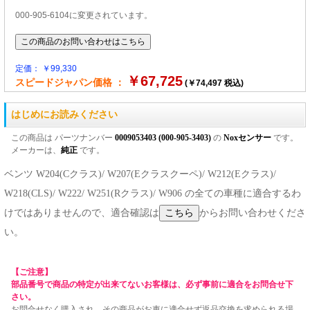
000-905-6104に変更されています。
定価： ￥99,330
￥67,725
スピードジャパン価格 ：
(￥74,497 税込)
はじめにお読みください
この商品は パーツナンバー
0009053403 (000-905-3403)
の
Noxセンサー
です。
メーカーは、
純正
です。
ベンツ W204(Cクラス)/ W207(Eクラスクーペ)/ W212(Eクラス)/
W218(CLS)/ W222/ W251(Rクラス)/ W906 の全ての車種に適合するわ
けではありませんので、適合確認は
からお問い合わせくださ
い。
【ご注意】
部品番号で商品の特定が出来てないお客様は、必ず事前に適合をお問合せ下
さい。
お問合せなく購入され、その商品がお車に適合せず返品交換を求められる場