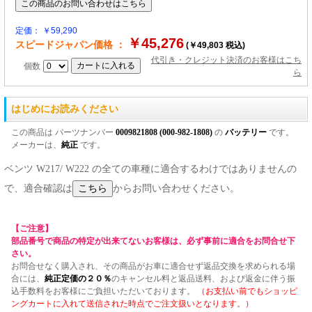
定価： ￥59,290
￥45,276
スピードジャパン価格 ：
(￥49,803 税込)
代引き・クレジット決済のお客様はこち
個数
ら
はじめにお読みください
この商品は パーツナンバー
0009821808 (000-982-1808)
の
バッテリー
です。
メーカーは、
純正
です。
ベンツ W217/ W222 の全ての車種に適合するわけではありませんの
で、適合確認は
からお問い合わせください。
【ご注意】
部品番号で商品の特定が出来てないお客様は、必ず事前に適合をお問合せ下
さい。
お問合せなく購入され、その商品がお車に適合せず返品交換を求められる場
合には、
純正定価の２０％
のキャンセル料と返品送料、および返金に伴う振
込手数料をお客様にご負担いただいております。
（お支払い前でもショッピ
ングカートに入れて送信された時点でご注文扱いとなります。）