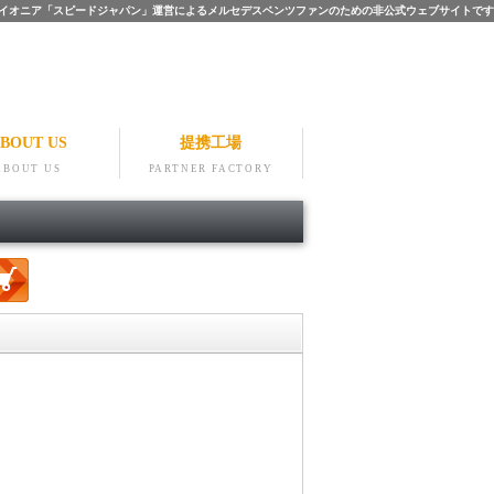
ツのパイオニア「スピードジャパン」運営によるメルセデスベンツファンのための非公式ウェブサイトです
BOUT US
提携工場
ABOUT US
PARTNER FACTORY