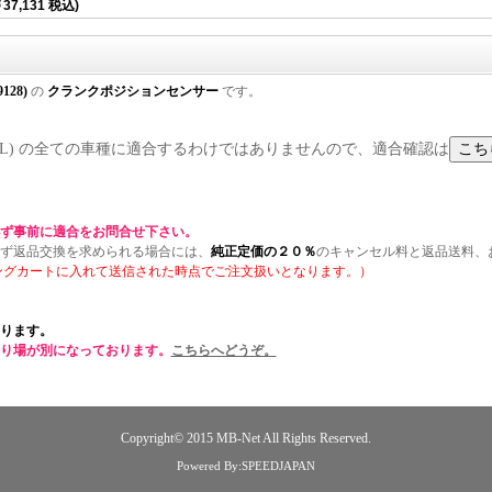
37,131 税込)
9128)
の
クランクポジションセンサー
です。
/ R129(SL) の全ての車種に適合するわけではありませんので、適合確認は
ず事前に適合をお問合せ下さい。
ず返品交換を求められる場合には、
純正定価の２０％
のキャンセル料と返品送料、
ングカートに入れて送信された時点でご注文扱いとなります。）
ります。
り場が別になっております。
こちらへどうぞ。
Copyright© 2015
MB-Net
All Rights Reserved.
Powered By:SPEEDJAPAN