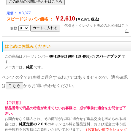
定価： ￥3,377
￥2,610
スピードジャパン価格 ：
(￥2,871 税込)
代引き・クレジット決済のお客様はこち
個数
ら
はじめにお読みください
この商品は パーツナンバー
0041594903 (004-159-4903)
の
スパークプラグ
で
す。
メーカーは、
純正
です。
ベンツ の全ての車種に適合するわけではありませんので、適合確認
は
からお問い合わせください。
【ご注意】
部品番号で商品の特定が出来てないお客様は、必ず事前に適合をお問合せ下
さい。
お問合せなく購入され、その商品がお車に適合せず返品交換を求められる場
合には、
純正定価の２０％
のキャンセル料と返品送料、および返金に伴う振
込手数料をお客様にご負担いただいております。
（お支払い前でもショッピ