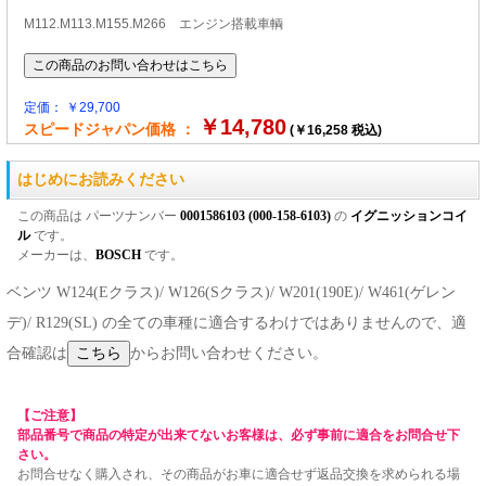
M112.M113.M155.M266 エンジン搭載車輌
定価： ￥29,700
￥14,780
スピードジャパン価格 ：
(￥16,258 税込)
はじめにお読みください
この商品は パーツナンバー
0001586103 (000-158-6103)
の
イグニッションコイ
ル
です。
メーカーは、
BOSCH
です。
ベンツ W124(Eクラス)/ W126(Sクラス)/ W201(190E)/ W461(ゲレン
デ)/ R129(SL) の全ての車種に適合するわけではありませんので、適
合確認は
からお問い合わせください。
【ご注意】
部品番号で商品の特定が出来てないお客様は、必ず事前に適合をお問合せ下
さい。
お問合せなく購入され、その商品がお車に適合せず返品交換を求められる場