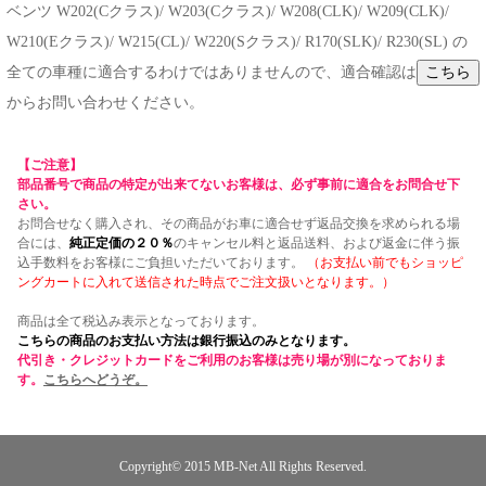
ベンツ W202(Cクラス)/ W203(Cクラス)/ W208(CLK)/ W209(CLK)/
W210(Eクラス)/ W215(CL)/ W220(Sクラス)/ R170(SLK)/ R230(SL) の
全ての車種に適合するわけではありませんので、適合確認は
からお問い合わせください。
【ご注意】
部品番号で商品の特定が出来てないお客様は、必ず事前に適合をお問合せ下
さい。
お問合せなく購入され、その商品がお車に適合せず返品交換を求められる場
合には、
純正定価の２０％
のキャンセル料と返品送料、および返金に伴う振
込手数料をお客様にご負担いただいております。
（お支払い前でもショッピ
ングカートに入れて送信された時点でご注文扱いとなります。）
商品は全て税込み表示となっております。
こちらの商品のお支払い方法は銀行振込のみとなります。
代引き・クレジットカードをご利用のお客様は売り場が別になっておりま
す。
こちらへどうぞ。
Copyright© 2015
MB-Net
All Rights Reserved.