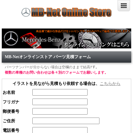
MB-Netオンラインストア パーツ見積フォーム
パーツナンバーが分からない場合は空欄のままで結高ﾅす。
複数の車種のお問い合わせは各々別のフォームでお願いします。
イラストを見ながら見積もり依頼する場合は、
こちらから
お名前
フリガナ
郵便番号
ご住所
電話番号