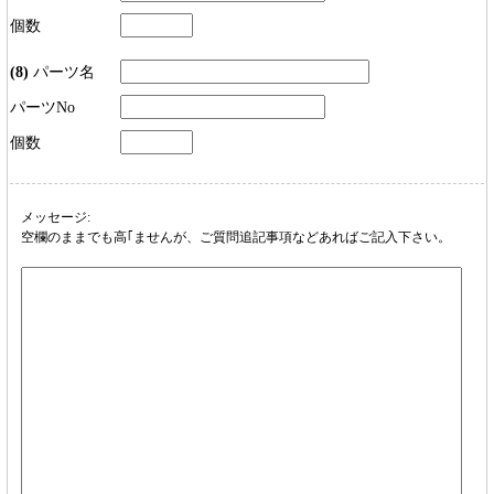
個数
(8)
パーツ名
パーツNo
個数
メッセージ:
空欄のままでも高｢ませんが、ご質問追記事項などあればご記入下さい。