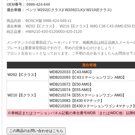
OEM番号： 0986-424-649
適合車種： ベンツ W202(Cクラス)/ W208(CLK)/ W210(Eクラス)
商品内容： BOSCH製 0986-424-649 x1
適合車種： W202【Cクラス】、W210【Eクラス】AMG C36 C43 /AMG E50 E
純正品番： HWA210-420-0120/003-420-2120
メンテナンスの定番部品ブレーキパッドです。掲載商品は純正品納入メーカーの
ブレーキは重要保安部品ですので、早めの交換を心がけましょう！
フロント左右セットとなっております。ご不明の点がありましたらお問合せ下
適合車種
WDB202033【C43 AMG】
W202【Cクラス】
WDB202093【C43ステーションワゴン AMG】
WDB210072【E50 AMG】
WDB210074【E55 AMG】
W210【Eクラス】
WDB210274【E55ステーションワゴン AMG】
WDB210083【E430 4マチック】
WDB210283【E430ステーションワゴン 4マチック
※車検証またはコーションパネル記載の車台番号WDB〈またはWDC他〉以降