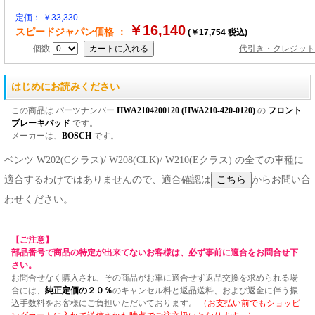
定価： ￥33,330
￥16,140
スピードジャパン価格 ：
(￥17,754 税込)
個数
代引き・クレジット
はじめにお読みください
この商品は パーツナンバー
HWA2104200120 (HWA210-420-0120)
の
フロント
ブレーキパッド
です。
メーカーは、
BOSCH
です。
ベンツ W202(Cクラス)/ W208(CLK)/ W210(Eクラス) の全ての車種に
適合するわけではありませんので、適合確認は
からお問い合
わせください。
【ご注意】
部品番号で商品の特定が出来てないお客様は、必ず事前に適合をお問合せ下
さい。
お問合せなく購入され、その商品がお車に適合せず返品交換を求められる場
合には、
純正定価の２０％
のキャンセル料と返品送料、および返金に伴う振
込手数料をお客様にご負担いただいております。
（お支払い前でもショッピ