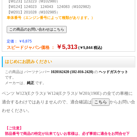
【W123】123223（M102980）
【W124】124023 124043 124083（M102982)
【W201】201028（M102985）
車体番号（エンジン番号によって種類があります。）
定価： ￥6,875
￥5,313
スピードジャパン価格 ：
(￥5,844 税込)
はじめにお読みください
この商品は パーツナンバー
1020162420 (102-016-2420)
の
ヘッドガスケット
です。
メーカーは、
純正
です。
ベンツ W123(Eクラス)/ W124(Eクラス)/ W201(190E) の全ての車種に
適合するわけではありませんので、適合確認は
からお問い合
わせください。
【ご注意】
部品番号で商品の特定が出来てないお客様は、必ず事前に適合をお問合せ下