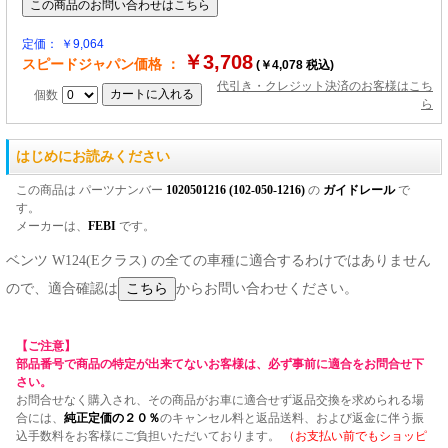
定価： ￥9,064
￥3,708
スピードジャパン価格 ：
(￥4,078 税込)
代引き・クレジット決済のお客様はこち
個数
ら
はじめにお読みください
この商品は パーツナンバー
1020501216 (102-050-1216)
の
ガイドレール
で
す。
メーカーは、
FEBI
です。
ベンツ W124(Eクラス) の全ての車種に適合するわけではありません
ので、適合確認は
からお問い合わせください。
【ご注意】
部品番号で商品の特定が出来てないお客様は、必ず事前に適合をお問合せ下
さい。
お問合せなく購入され、その商品がお車に適合せず返品交換を求められる場
合には、
純正定価の２０％
のキャンセル料と返品送料、および返金に伴う振
込手数料をお客様にご負担いただいております。
（お支払い前でもショッピ