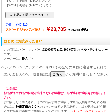
【W124】4気筒（M102エンジン）
【W201】4気筒（M102エンジン）
定価： ￥47,410
￥23,705
スピードジャパン価格 ：
(￥26,075 税込)
はじめにお読みください
この商品は パーツナンバー
1022006970 (102-200-6970)
の
ベルトテンショナー
です。
メーカーは、
INA
です。
ベンツ W124(Eクラス)/ W201(190E) の全ての車種に適合するわけで
はありませんので、適合確認は
からお問い合わせください。
【ご注意】
部品番号で商品の特定が出来てないお客様は、必ず事前に適合をお問合せ下
さい。
お問合せなく購入され、その商品がお車に適合せず返品交換を求められる場
合には、
純正定価の２０％
のキャンセル料と返品送料、および返金に伴う振
込手数料をお客様にご負担いただいております。
（お支払い前でもショッピ