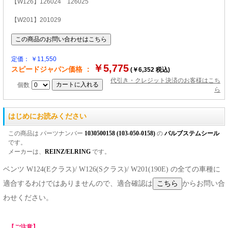
【W126】126024 126025
【W201】201029
定価： ￥11,550
￥5,775
スピードジャパン価格 ：
(￥6,352 税込)
代引き・クレジット決済のお客様はこち
個数
ら
はじめにお読みください
この商品は パーツナンバー
1030500158 (103-050-0158)
の
バルブステムシール
です。
メーカーは、
REINZ/ELRING
です。
ベンツ W124(Eクラス)/ W126(Sクラス)/ W201(190E) の全ての車種に
適合するわけではありませんので、適合確認は
からお問い合
わせください。
【ご注意】