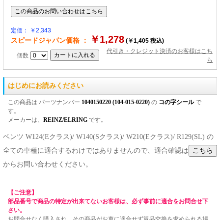
定価： ￥2,343
￥1,278
スピードジャパン価格 ：
(￥1,405 税込)
代引き・クレジット決済のお客様はこち
個数
ら
はじめにお読みください
この商品は パーツナンバー
1040150220 (104-015-0220)
の
コの字シール
で
す。
メーカーは、
REINZ/ELRING
です。
ベンツ W124(Eクラス)/ W140(Sクラス)/ W210(Eクラス)/ R129(SL) の
全ての車種に適合するわけではありませんので、適合確認は
からお問い合わせください。
【ご注意】
部品番号で商品の特定が出来てないお客様は、必ず事前に適合をお問合せ下
さい。
お問合せなく購入され、その商品がお車に適合せず返品交換を求められる場