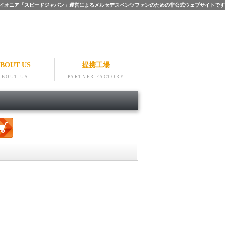
ツのパイオニア「スピードジャパン」運営によるメルセデスベンツファンのための非公式ウェブサイトです
BOUT US
提携工場
ABOUT US
PARTNER FACTORY