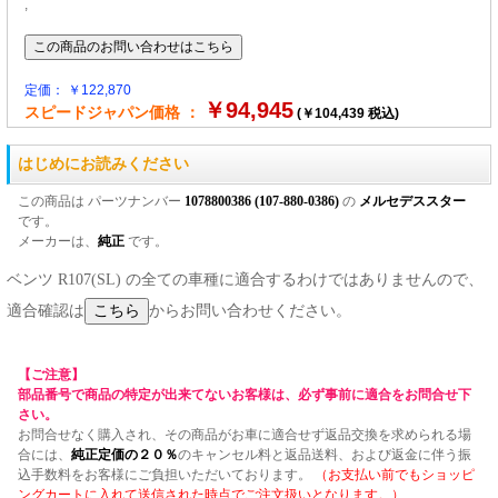
,
定価： ￥122,870
￥94,945
スピードジャパン価格 ：
(￥104,439 税込)
はじめにお読みください
この商品は パーツナンバー
1078800386 (107-880-0386)
の
メルセデススター
です。
メーカーは、
純正
です。
ベンツ R107(SL) の全ての車種に適合するわけではありませんので、
適合確認は
からお問い合わせください。
【ご注意】
部品番号で商品の特定が出来てないお客様は、必ず事前に適合をお問合せ下
さい。
お問合せなく購入され、その商品がお車に適合せず返品交換を求められる場
合には、
純正定価の２０％
のキャンセル料と返品送料、および返金に伴う振
込手数料をお客様にご負担いただいております。
（お支払い前でもショッピ
ングカートに入れて送信された時点でご注文扱いとなります。）