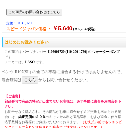
定価： ￥31,020
￥5,640
スピードジャパン価格 ：
(￥6,204 税込)
はじめにお読みください
この商品は パーツナンバー
1102001720 (110-200-1720)
の
ウォーターポンプ
です。
メーカーは、
LASO
です。
ベンツ R107(SL) の全ての車種に適合するわけではありませんので、
適合確認は
からお問い合わせください。
【ご注意】
部品番号で商品の特定が出来てないお客様は、必ず事前に適合をお問合せ下
さい。
お問合せなく購入され、その商品がお車に適合せず返品交換を求められる場
合には、
純正定価の２０％
のキャンセル料と返品送料、および返金に伴う振
込手数料をお客様にご負担いただいております。
（お支払い前でもショッピ
ングカートに入れて送信された時点でご注文扱いとなります。）