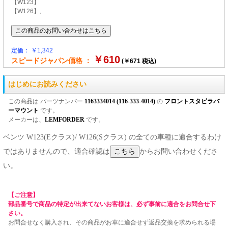
【W123】
【W126】,
定価： ￥1,342
￥610
スピードジャパン価格 ：
(￥671 税込)
はじめにお読みください
この商品は パーツナンバー
1163334014 (116-333-4014)
の
フロントスタビラバ
ーマウント
です。
メーカーは、
LEMFORDER
です。
ベンツ W123(Eクラス)/ W126(Sクラス) の全ての車種に適合するわけ
ではありませんので、適合確認は
からお問い合わせくださ
い。
【ご注意】
部品番号で商品の特定が出来てないお客様は、必ず事前に適合をお問合せ下
さい。
お問合せなく購入され、その商品がお車に適合せず返品交換を求められる場