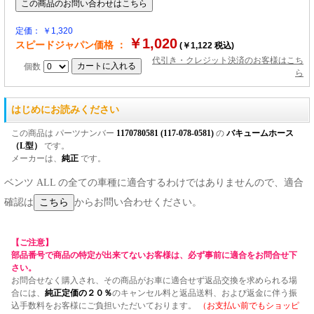
定価： ￥1,320
￥1,020
スピードジャパン価格 ：
(￥1,122 税込)
代引き・クレジット決済のお客様はこち
個数
ら
はじめにお読みください
この商品は パーツナンバー
1170780581 (117-078-0581)
の
バキュームホース
（L型）
です。
メーカーは、
純正
です。
ベンツ ALL の全ての車種に適合するわけではありませんので、適合
確認は
からお問い合わせください。
【ご注意】
部品番号で商品の特定が出来てないお客様は、必ず事前に適合をお問合せ下
さい。
お問合せなく購入され、その商品がお車に適合せず返品交換を求められる場
合には、
純正定価の２０％
のキャンセル料と返品送料、および返金に伴う振
込手数料をお客様にご負担いただいております。
（お支払い前でもショッピ