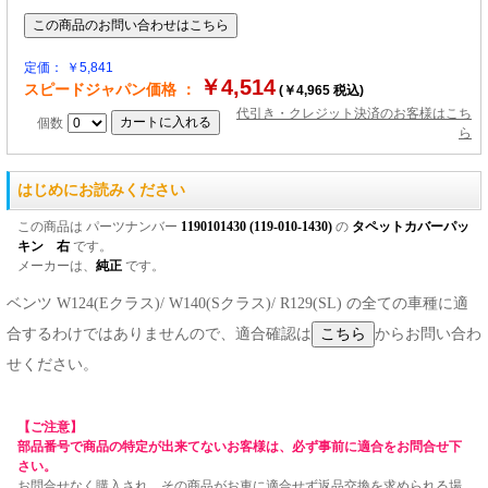
定価： ￥5,841
￥4,514
スピードジャパン価格 ：
(￥4,965 税込)
代引き・クレジット決済のお客様はこち
個数
ら
はじめにお読みください
この商品は パーツナンバー
1190101430 (119-010-1430)
の
タペットカバーパッ
キン 右
です。
メーカーは、
純正
です。
ベンツ W124(Eクラス)/ W140(Sクラス)/ R129(SL) の全ての車種に適
合するわけではありませんので、適合確認は
からお問い合わ
せください。
【ご注意】
部品番号で商品の特定が出来てないお客様は、必ず事前に適合をお問合せ下
さい。
お問合せなく購入され、その商品がお車に適合せず返品交換を求められる場