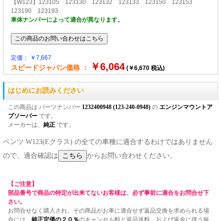
【W123】123105 123130 123132 123133 123150 123153
123190 123193
車体ナンバーによって適合が異なります。
定価： ￥7,667
￥6,064
スピードジャパン価格 ：
(￥6,670 税込)
はじめにお読みください
この商品は パーツナンバー
1232400948 (123-240-0948)
の
エンジンマウントア
ブソーバー
です。
メーカーは、
純正
です。
ベンツ W123(Eクラス) の全ての車種に適合するわけではありません
ので、適合確認は
からお問い合わせください。
【ご注意】
部品番号で商品の特定が出来てないお客様は、必ず事前に適合をお問合せ下
さい。
お問合せなく購入され、その商品がお車に適合せず返品交換を求められる場
合には、
純正定価の２０％
のキャンセル料と返品送料、および返金に伴う振