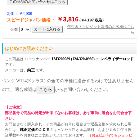
定価： ￥4,939
￥3,816
スピードジャパン価格 ：
(￥4,197 税込)
代引き・クレジット決済のお客様はこち
個数
ら
はじめにお読みください
この商品は パーツナンバー
1243200989 (124-320-0989)
の
レベライザーロッド
です。
メーカーは、
純正
です。
ベンツ W124(Eクラス) の全ての車種に適合するわけではありません
ので、適合確認は
からお問い合わせください。
【ご注意】
部品番号で商品の特定が出来てないお客様は、必ず事前に適合をお問合せ下
さい。
お問合せなく購入され、その商品がお車に適合せず返品交換を求められる場
合には、
純正定価の２０％
のキャンセル料と返品送料、および返金に伴う振
込手数料をお客様にご負担いただいております。
（お支払い前でもショッピ