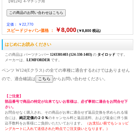
【W124】4-マチック用
定価： ￥22,770
￥8,000
スピードジャパン価格 ：
(￥8,800 税込)
はじめにお読みください
この商品は パーツナンバー
1243301403 (124-330-1403)
の
タイロッド
です。
メーカーは、
LEMFORDER
です。
ベンツ W124(Eクラス) の全ての車種に適合するわけではありません
ので、適合確認は
からお問い合わせください。
【ご注意】
部品番号で商品の特定が出来てないお客様は、必ず事前に適合をお問合せ下
さい。
お問合せなく購入され、その商品がお車に適合せず返品交換を求められる場
合には、
純正定価の２０％
のキャンセル料と返品送料、および返金に伴う振
込手数料をお客様にご負担いただいております。
（お支払い前でもショッピ
ングカートに入れて送信された時点でご注文扱いとなります。）