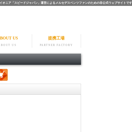
ツのパイオニア「スピードジャパン」運営によるメルセデスベンツファンのための非公式ウェブサイトです
BOUT US
提携工場
ABOUT US
PARTNER FACTORY