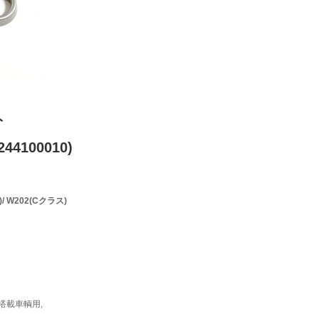
ト
44100010)
/ W202(Cクラス)
搭載車輌用,