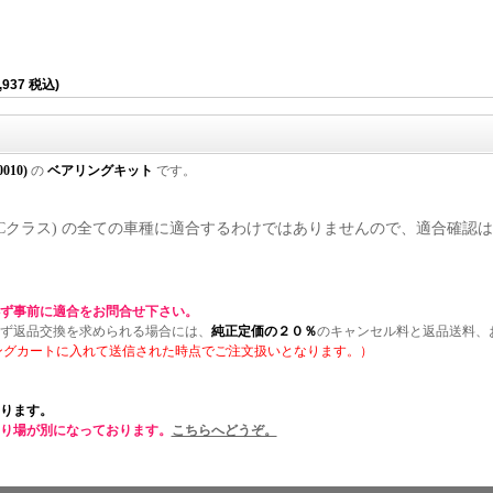
,937 税込)
0010)
の
ベアリングキット
です。
)/ W202(Cクラス) の全ての車種に適合するわけではありませんので、適合確認は
ず事前に適合をお問合せ下さい。
ず返品交換を求められる場合には、
純正定価の２０％
のキャンセル料と返品送料、
ングカートに入れて送信された時点でご注文扱いとなります。）
ります。
り場が別になっております。
こちらへどうぞ。