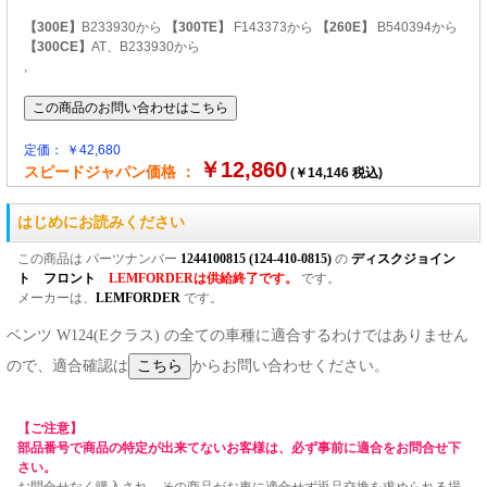
【300E】
B233930から
【300TE】
F143373から
【260E】
B540394から
【300CE】
AT、B233930から
,
定価： ￥42,680
￥12,860
スピードジャパン価格 ：
(￥14,146 税込)
はじめにお読みください
この商品は パーツナンバー
1244100815 (124-410-0815)
の
ディスクジョイン
ト フロント
LEMFORDERは供給終了です。
です。
メーカーは、
LEMFORDER
です。
ベンツ W124(Eクラス) の全ての車種に適合するわけではありません
ので、適合確認は
からお問い合わせください。
【ご注意】
部品番号で商品の特定が出来てないお客様は、必ず事前に適合をお問合せ下
さい。
お問合せなく購入され、その商品がお車に適合せず返品交換を求められる場