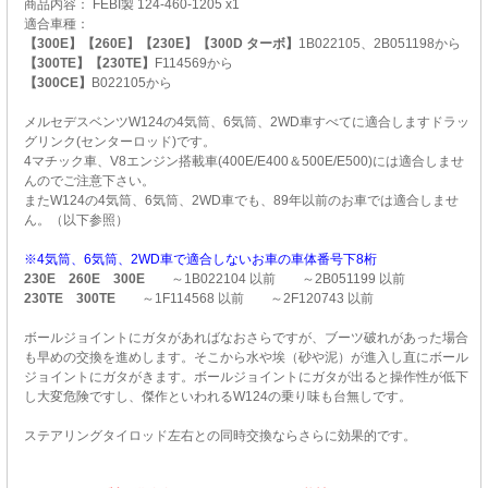
商品内容： FEBI製 124-460-1205 x1
適合車種：
【300E】【260E】【230E】【300D ターボ】
1B022105、2B051198から
【300TE】【230TE】
F114569から
【300CE】
B022105から
メルセデスベンツW124の4気筒、6気筒、2WD車すべてに適合しますドラッ
グリンク(センターロッド)です。
4マチック車、V8エンジン搭載車(400E/E400＆500E/E500)には適合しませ
んのでご注意下さい。
またW124の4気筒、6気筒、2WD車でも、89年以前のお車では適合しませ
ん。（以下参照）
※4気筒、6気筒、2WD車で適合しないお車の車体番号下8桁
230E 260E 300E
～1B022104 以前 ～2B051199 以前
230TE 300TE
～1F114568 以前 ～2F120743 以前
ボールジョイントにガタがあればなおさらですが、ブーツ破れがあった場合
も早めの交換を進めします。そこから水や埃（砂や泥）が進入し直にボール
ジョイントにガタがきます。ボールジョイントにガタが出ると操作性が低下
し大変危険ですし、傑作といわれるW124の乗り味も台無しです。
ステアリングタイロッド左右との同時交換ならさらに効果的です。