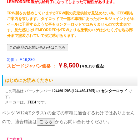
LEMFORDER製が供給終了になってしまった可能性があります。
TRW製をお勧めしていますがTRW製の安定供給が見込めない為、FEBI製も
ご案内を致します。タイロッドで一部の車種にあったボールジョイントがホ
イールに干渉するような事もセンターロッドではありませんので大丈夫で
す。見た感じはLEMFORDERやTRWよりも塗装のハゲは少なく打ち込み部
分まで塗装されていて安定感があります。
定価： ￥16,280
￥8,500
スピードジャパン価格 ：
(￥9,350 税込)
はじめにお読みください
この商品は パーツナンバー
1244601205 (124-460-1205)
の
センターロッド
で
す。
メーカーは、
FEBI
です。
ベンツ W124(Eクラス) の全ての車種に適合するわけではありません
ので、適合確認は
からお問い合わせください。
【ご注意】