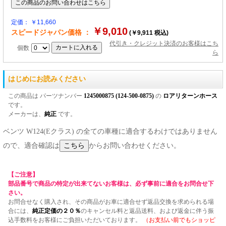
定価： ￥11,660
￥9,010
スピードジャパン価格 ：
(￥9,911 税込)
代引き・クレジット決済のお客様はこち
個数
ら
はじめにお読みください
この商品は パーツナンバー
1245000875 (124-500-0875)
の
ロアリターンホース
です。
メーカーは、
純正
です。
ベンツ W124(Eクラス) の全ての車種に適合するわけではありません
ので、適合確認は
からお問い合わせください。
【ご注意】
部品番号で商品の特定が出来てないお客様は、必ず事前に適合をお問合せ下
さい。
お問合せなく購入され、その商品がお車に適合せず返品交換を求められる場
合には、
純正定価の２０％
のキャンセル料と返品送料、および返金に伴う振
込手数料をお客様にご負担いただいております。
（お支払い前でもショッピ