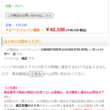
内装：ブルー
,
定価： ￥53,240
￥42,108
スピードジャパン価格 ：
(￥46,318 税込)
はじめにお読みください
この商品は パーツナンバー
12481007105070 (124-810-0710-5070)
の
サンバイ
ザー 左
です。
メーカーは、
純正
です。
ベンツ W124(Eクラス) の全ての車種に適合するわけではありません
ので、適合確認は
からお問い合わせください。
【ご注意】
部品番号で商品の特定が出来てないお客様は、必ず事前に適合をお問合せ下
さい。
お問合せなく購入され、その商品がお車に適合せず返品交換を求められる場
合には、
純正定価の２０％
のキャンセル料と返品送料、および返金に伴う振
込手数料をお客様にご負担いただいております。
（お支払い前でもショッピ