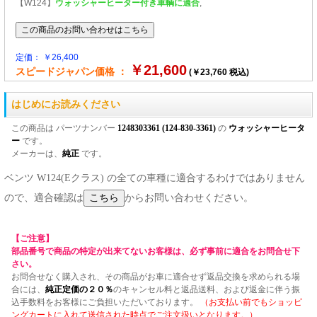
【W124】
ウォッシャーヒーター付き車輌に適合
,
定価： ￥26,400
￥21,600
スピードジャパン価格 ：
(￥23,760 税込)
はじめにお読みください
この商品は パーツナンバー
1248303361 (124-830-3361)
の
ウォッシャーヒータ
ー
です。
メーカーは、
純正
です。
ベンツ W124(Eクラス) の全ての車種に適合するわけではありません
ので、適合確認は
からお問い合わせください。
【ご注意】
部品番号で商品の特定が出来てないお客様は、必ず事前に適合をお問合せ下
さい。
お問合せなく購入され、その商品がお車に適合せず返品交換を求められる場
合には、
純正定価の２０％
のキャンセル料と返品送料、および返金に伴う振
込手数料をお客様にご負担いただいております。
（お支払い前でもショッピ
ングカートに入れて送信された時点でご注文扱いとなります。）