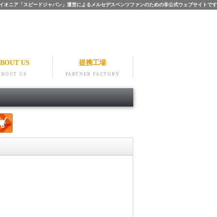
ツのパイオニア「スピードジャパン」運営によるメルセデスベンツファンのための非公式ウェブサイトです
BOUT US
提携工場
ABOUT US
PARTNER FACTORY