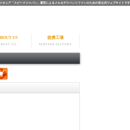
ツのパイオニア「スピードジャパン」運営によるメルセデスベンツファンのための非公式ウェブサイトです
BOUT US
提携工場
ABOUT US
PARTNER FACTORY