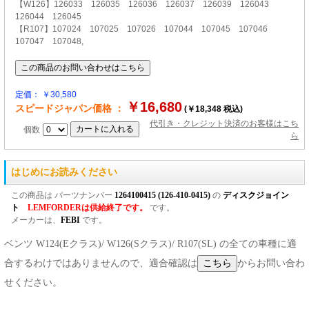
【W126】126033 126035 126036 126037 126039 126043
126044 126045
【R107】107024 107025 107026 107044 107045 107046
107047 107048,
定価： ￥30,580
￥16,680
スピードジャパン価格 ：
(￥18,348 税込)
代引き・クレジット決済のお客様はこち
個数
ら
はじめにお読みください
この商品は パーツナンバー
1264100415 (126-410-0415)
の
ディスクジョイン
ト
LEMFORDERは供給終了です。
です。
メーカーは、
FEBI
です。
ベンツ W124(Eクラス)/ W126(Sクラス)/ R107(SL) の全ての車種に適
合するわけではありませんので、適合確認は
からお問い合わ
せください。