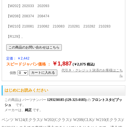
【W202】202033 202093
【W208】208374 208474
【W210】210081 210082 210083 210281 210282 210283
【R129】,
定価： ￥2,442
￥1,887
スピードジャパン価格 ：
(￥2,075 税込)
代引き・クレジット決済のお客様はこち
個数
ら
はじめにお読みください
この商品は パーツナンバー
1293230185 (129-323-0185)
の
フロントスタビブッ
シュ
です。
メーカーは、
純正
です。
ベンツ W124(Eクラス)/ W202(Cクラス)/ W208(CLK)/ W210(Eクラス)/