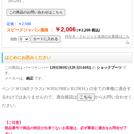
【R129】,
定価： ￥2,596
￥2,006
スピードジャパン価格 ：
(￥2,206 税込)
代引き・クレジット決済のお客様はこち
個数
ら
はじめにお読みください
この商品は パーツナンバー
1293230192 (129-323-0192)
の
ショックブーツ
で
す。
メーカーは、
純正
です。
ベンツ W124(Eクラス)/ W201(190E)/ R129(SL) の全ての車種に適合す
るわけではありませんので、適合確認は
からお問い合わせく
ださい。
【ご注意】
部品番号で商品の特定が出来てないお客様は、必ず事前に適合をお問合せ下
さい。