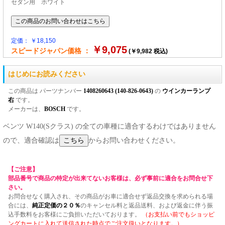
セダン用 ホワイト
定価： ￥18,150
￥9,075
スピードジャパン価格 ：
(￥9,982 税込)
はじめにお読みください
この商品は パーツナンバー
1408260643 (140-826-0643)
の
ウインカーランプ
右
です。
メーカーは、
BOSCH
です。
ベンツ W140(Sクラス) の全ての車種に適合するわけではありません
ので、適合確認は
からお問い合わせください。
【ご注意】
部品番号で商品の特定が出来てないお客様は、必ず事前に適合をお問合せ下
さい。
お問合せなく購入され、その商品がお車に適合せず返品交換を求められる場
合には、
純正定価の２０％
のキャンセル料と返品送料、および返金に伴う振
込手数料をお客様にご負担いただいております。
（お支払い前でもショッピ
ングカートに入れて送信された時点でご注文扱いとなります。）