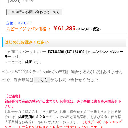
【W220】220178
定価： ￥79,310
￥61,285
スピードジャパン価格 ：
(￥67,413 税込)
はじめにお読みください
この商品は パーツナンバー
1371880501 (137-188-0501)
の
エンジンオイルクー
ラー
です。
メーカーは、
純正
です。
ベンツ W220(Sクラス) の全ての車種に適合するわけではありません
ので、適合確認は
からお問い合わせください。
【ご注意】
部品番号で商品の特定が出来てないお客様は、必ず事前に適合をお問合せ下
さい。
お問合せなく購入され、その商品がお車に適合せず返品交換を求められる場
合には、
純正定価の２０％
のキャンセル料と返品送料、および返金に伴う振
込手数料をお客様にご負担いただいております。
（お支払い前でもショッピ
ングカートに入れて送信された時点でご注文扱いとなります。）