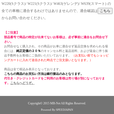
W220(Sクラス)/ W221(Sクラス)/ W463(ゲレンデ)/ W639(スマート) の
全ての車種に適合するわけではありませんので、適合確認は
からお問い合わせください。
【ご注意】
部品番号で商品の特定が出来てないお客様は、必ず事前に適合をお問合せ下
さい。
お問合せなく購入され、その商品がお車に適合せず返品交換を求められる場
合には、
純正定価の２０％
のキャンセル料と返品送料、および返金に伴う振
込手数料をお客様にご負担いただいております。
（お支払い前でもショッピ
ングカートに入れて送信された時点でご注文扱いとなります。）
商品は全て税込み表示となっております。
こちらの商品のお支払い方法は銀行振込のみとなります。
代引き・クレジットカードをご利用のお客様は売り場が別になっておりま
す。
こちらへどうぞ。
Copyright© 2015
MB-Net
All Rights Reserved.
Powered By:SPEEDJAPAN