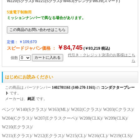
W220(Sクラス)/ W221(Sクラス)/ W463(ゲレンデ)/ W639(スマート)
5速電子制御用
ミッションナンバーで異なる場合があります。
定価： ￥109,670
￥84,745
スピードジャパン価格 ：
(￥93,219 税込)
代引き・クレジット決済のお客様はこち
個数
ら
はじめにお読みください
この商品は パーツナンバー
1402701161 (140-270-1161)
の
コンダクタープレー
ト
です。
メーカーは、
純正
です。
ベンツ W140(Sクラス)/ W163(ML)/ W202(Cクラス)/ W203(Cクラス)/
W204(Cクラス)/ W207(Eクラスクーペ)/ W208(CLK)/ W209(CLK)/
W210(Eクラス)/
W211(Eクラス)/ W212(Eクラス)/ W215(CL)/ W216(CL)/ W219(CLS)/