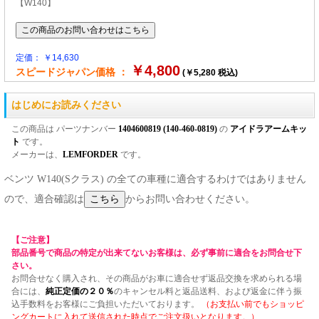
【W140】
定価： ￥14,630
￥4,800
スピードジャパン価格 ：
(￥5,280 税込)
はじめにお読みください
この商品は パーツナンバー
1404600819 (140-460-0819)
の
アイドラアームキッ
ト
です。
メーカーは、
LEMFORDER
です。
ベンツ W140(Sクラス) の全ての車種に適合するわけではありません
ので、適合確認は
からお問い合わせください。
【ご注意】
部品番号で商品の特定が出来てないお客様は、必ず事前に適合をお問合せ下
さい。
お問合せなく購入され、その商品がお車に適合せず返品交換を求められる場
合には、
純正定価の２０％
のキャンセル料と返品送料、および返金に伴う振
込手数料をお客様にご負担いただいております。
（お支払い前でもショッピ
ングカートに入れて送信された時点でご注文扱いとなります。）