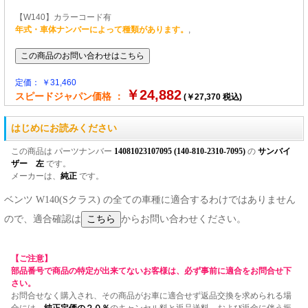
【W140】カラーコード有
年式・車体ナンバーによって種類があります。
,
定価： ￥31,460
￥24,882
スピードジャパン価格 ：
(￥27,370 税込)
はじめにお読みください
この商品は パーツナンバー
14081023107095 (140-810-2310-7095)
の
サンバイ
ザー 左
です。
メーカーは、
純正
です。
ベンツ W140(Sクラス) の全ての車種に適合するわけではありません
ので、適合確認は
からお問い合わせください。
【ご注意】
部品番号で商品の特定が出来てないお客様は、必ず事前に適合をお問合せ下
さい。
お問合せなく購入され、その商品がお車に適合せず返品交換を求められる場
合には、
純正定価の２０％
のキャンセル料と返品送料、および返金に伴う振