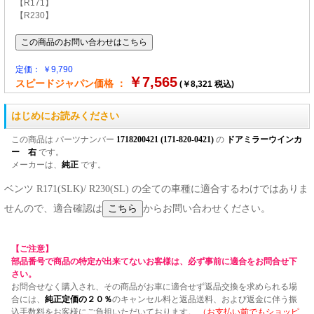
【R171】
【R230】
定価： ￥9,790
￥7,565
スピードジャパン価格 ：
(￥8,321 税込)
はじめにお読みください
この商品は パーツナンバー
1718200421 (171-820-0421)
の
ドアミラーウインカ
ー 右
です。
メーカーは、
純正
です。
ベンツ R171(SLK)/ R230(SL) の全ての車種に適合するわけではありま
せんので、適合確認は
からお問い合わせください。
【ご注意】
部品番号で商品の特定が出来てないお客様は、必ず事前に適合をお問合せ下
さい。
お問合せなく購入され、その商品がお車に適合せず返品交換を求められる場
合には、
純正定価の２０％
のキャンセル料と返品送料、および返金に伴う振
込手数料をお客様にご負担いただいております。
（お支払い前でもショッピ