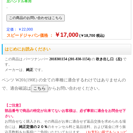
左ハンドル車用
,
定価： ￥22,000
￥17,000
スピードジャパン価格 ：
(￥18,700 税込)
はじめにお読みください
この商品は パーツナンバー
2018301154 (201-830-1154)
の
吹き出し口（左)
で
す。
メーカーは、
純正
です。
ベンツ W201(190E) の全ての車種に適合するわけではありませんの
で、適合確認は
からお問い合わせください。
【ご注意】
部品番号で商品の特定が出来てないお客様は、必ず事前に適合をお問合せ下
さい。
お問合せなく購入され、その商品がお車に適合せず返品交換を求められる場
合には、
純正定価の２０％
のキャンセル料と返品送料、および返金に伴う振
込手数料をお客様にご負担いただいております。
（お支払い前でもショッピ