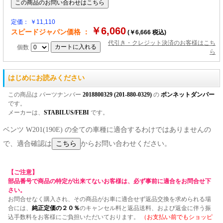
定価： ￥11,110
￥6,060
スピードジャパン価格 ：
(￥6,666 税込)
代引き・クレジット決済のお客様はこち
個数
ら
はじめにお読みください
この商品は パーツナンバー
2018800329 (201-880-0329)
の
ボンネットダンパー
です。
メーカーは、
STABILUS/FEBI
です。
ベンツ W201(190E) の全ての車種に適合するわけではありませんの
で、適合確認は
からお問い合わせください。
【ご注意】
部品番号で商品の特定が出来てないお客様は、必ず事前に適合をお問合せ下
さい。
お問合せなく購入され、その商品がお車に適合せず返品交換を求められる場
合には、
純正定価の２０％
のキャンセル料と返品送料、および返金に伴う振
込手数料をお客様にご負担いただいております。
（お支払い前でもショッピ