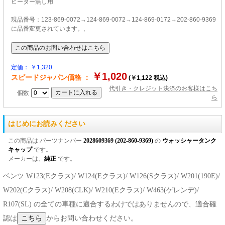
ヒーター無し用
現品番号：123-869-0072→124-869-0072→124-869-0172→202-860-9369
に品番変更されています。,
定価： ￥1,320
￥1,020
スピードジャパン価格 ：
(￥1,122 税込)
代引き・クレジット決済のお客様はこち
個数
ら
はじめにお読みください
この商品は パーツナンバー
2028609369 (202-860-9369)
の
ウォッシャータンク
キャップ
です。
メーカーは、
純正
です。
ベンツ W123(Eクラス)/ W124(Eクラス)/ W126(Sクラス)/ W201(190E)/
W202(Cクラス)/ W208(CLK)/ W210(Eクラス)/ W463(ゲレンデ)/
R107(SL) の全ての車種に適合するわけではありませんので、適合確
認は
からお問い合わせください。