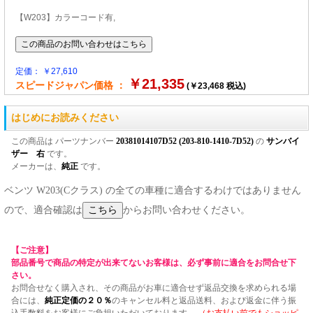
【W203】カラーコード有,
定価： ￥27,610
￥21,335
スピードジャパン価格 ：
(￥23,468 税込)
はじめにお読みください
この商品は パーツナンバー
20381014107D52 (203-810-1410-7D52)
の
サンバイ
ザー 右
です。
メーカーは、
純正
です。
ベンツ W203(Cクラス) の全ての車種に適合するわけではありません
ので、適合確認は
からお問い合わせください。
【ご注意】
部品番号で商品の特定が出来てないお客様は、必ず事前に適合をお問合せ下
さい。
お問合せなく購入され、その商品がお車に適合せず返品交換を求められる場
合には、
純正定価の２０％
のキャンセル料と返品送料、および返金に伴う振
込手数料をお客様にご負担いただいております。
（お支払い前でもショッピ