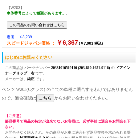
【W203】
車体番号によって種類があります。
,
定価： ￥8,239
￥6,367
スピードジャパン価格 ：
(￥7,003 税込)
はじめにお読みください
この商品は パーツナンバー
20381016519116 (203-810-1651-9116)
の
ドアイン
ナーグリップ 右
です。
メーカーは、
純正
です。
ベンツ W203(Cクラス) の全ての車種に適合するわけではありません
ので、適合確認は
からお問い合わせください。
【ご注意】
部品番号で商品の特定が出来てないお客様は、必ず事前に適合をお問合せ下
さい。
お問合せなく購入され、その商品がお車に適合せず返品交換を求められる場
合には、
純正定価の２０％
のキャンセル料と返品送料、および返金に伴う振