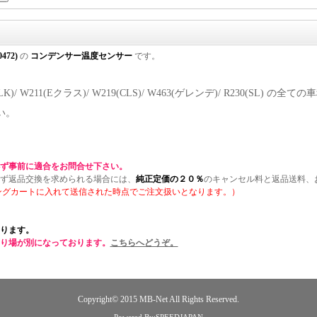
0472)
の
コンデンサー温度センサー
です。
9(CLK)/ W211(Eクラス)/ W219(CLS)/ W463(ゲレンデ)/ R230
い。
ず事前に適合をお問合せ下さい。
ず返品交換を求められる場合には、
純正定価の２０％
のキャンセル料と返品送料、
ングカートに入れて送信された時点でご注文扱いとなります。）
ります。
り場が別になっております。
こちらへどうぞ。
Copyright© 2015
MB-Net
All Rights Reserved.