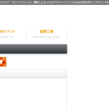
ツのパイオニア「スピードジャパン」運営によるメルセデスベンツファンのための非公式ウェブサイトです
BOUT US
提携工場
ABOUT US
PARTNER FACTORY