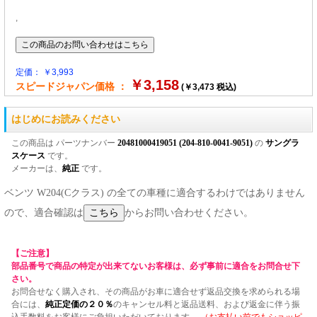
,
定価： ￥3,993
￥3,158
スピードジャパン価格 ：
(￥3,473 税込)
はじめにお読みください
この商品は パーツナンバー
20481000419051 (204-810-0041-9051)
の
サングラ
スケース
です。
メーカーは、
純正
です。
ベンツ W204(Cクラス) の全ての車種に適合するわけではありません
ので、適合確認は
からお問い合わせください。
【ご注意】
部品番号で商品の特定が出来てないお客様は、必ず事前に適合をお問合せ下
さい。
お問合せなく購入され、その商品がお車に適合せず返品交換を求められる場
合には、
純正定価の２０％
のキャンセル料と返品送料、および返金に伴う振
込手数料をお客様にご負担いただいております。
（お支払い前でもショッピ