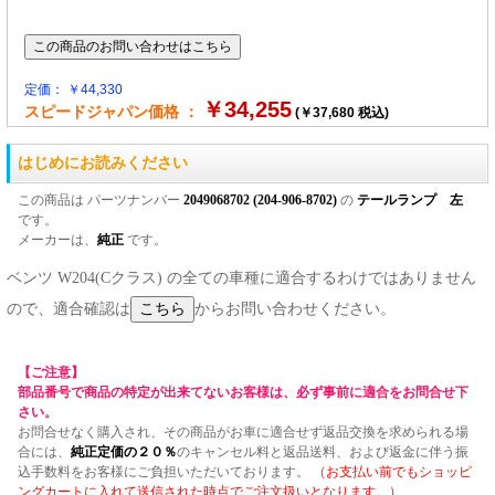
定価： ￥44,330
￥34,255
スピードジャパン価格 ：
(￥37,680 税込)
はじめにお読みください
この商品は パーツナンバー
2049068702 (204-906-8702)
の
テールランプ 左
です。
メーカーは、
純正
です。
ベンツ W204(Cクラス) の全ての車種に適合するわけではありません
ので、適合確認は
からお問い合わせください。
【ご注意】
部品番号で商品の特定が出来てないお客様は、必ず事前に適合をお問合せ下
さい。
お問合せなく購入され、その商品がお車に適合せず返品交換を求められる場
合には、
純正定価の２０％
のキャンセル料と返品送料、および返金に伴う振
込手数料をお客様にご負担いただいております。
（お支払い前でもショッピ
ングカートに入れて送信された時点でご注文扱いとなります。）