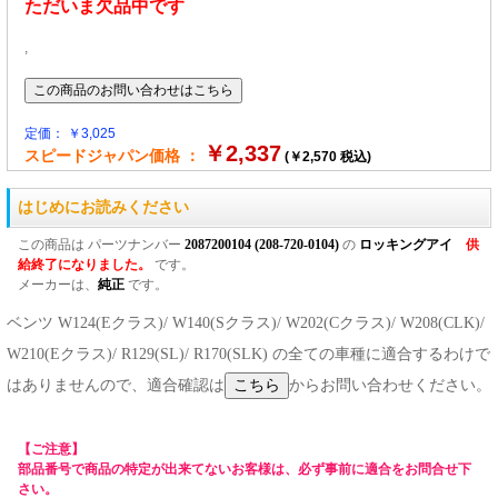
ただいま欠品中です
,
定価： ￥3,025
￥2,337
スピードジャパン価格 ：
(￥2,570 税込)
はじめにお読みください
この商品は パーツナンバー
2087200104 (208-720-0104)
の
ロッキングアイ
供
給終了になりました。
です。
メーカーは、
純正
です。
ベンツ W124(Eクラス)/ W140(Sクラス)/ W202(Cクラス)/ W208(CLK)/
W210(Eクラス)/ R129(SL)/ R170(SLK) の全ての車種に適合するわけで
はありませんので、適合確認は
からお問い合わせください。
【ご注意】
部品番号で商品の特定が出来てないお客様は、必ず事前に適合をお問合せ下
さい。